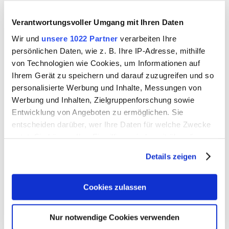
Positive Energie zahlt sich aus! 75 Euro
Gutschrift für jede erfolgreiche
Verantwortungsvoller Umgang mit Ihren Daten
Empfehlung sichern.
Wir und
unsere 1022 Partner
verarbeiten Ihre
persönlichen Daten, wie z. B. Ihre IP-Adresse, mithilfe
von Technologien wie Cookies, um Informationen auf
Ihrem Gerät zu speichern und darauf zuzugreifen und so
MEHR ERFAHREN
personalisierte Werbung und Inhalte, Messungen von
Werbung und Inhalten, Zielgruppenforschung sowie
Entwicklung von Angeboten zu ermöglichen. Sie
entscheiden darüber, wer Ihre Daten für welche Zwecke
nutzt. Sie können Ihre Einwilligung jederzeit über die
Cookie-Erklärung oder durch Klicken auf das Privacy
Details zeigen
Trigger Symbol ändern oder widerrufen
Wärmepumpen für Ihr Zuhause
Wenn Sie es erlauben, würden wir auch gerne:
Cookies zulassen
Informationen über Ihre geografische Lage erfassen,
welche bis auf einige Meter genau sein können
Günstige Stromtarife für Ihre
Nur notwendige Cookies verwenden
Ihr Gerät durch aktives Scannen nach bestimmten