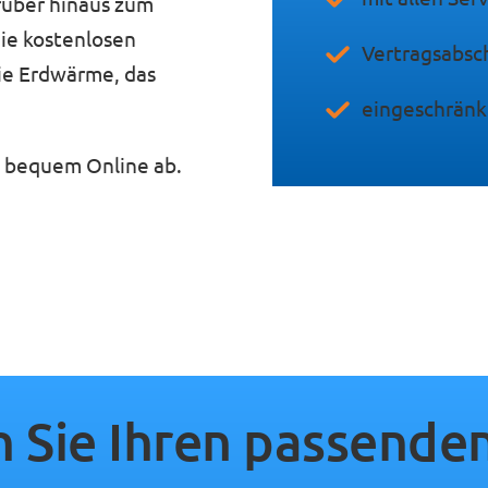
rüber hinaus zum
ie kostenlosen
Vertragsabsch
ie Erdwärme, das
eingeschränk
d bequem Online ab.
 Sie Ihren passenden