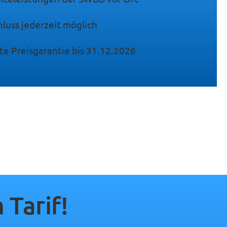
luss jederzeit möglich
te Preisgarantie bis 31.12.2026
 Tarif!