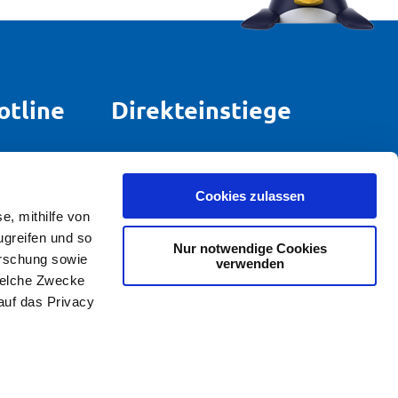
otline
Direkteinstiege
rund um
Strom für Zuhause
.
Gas für Zuhause
Cookies zulassen
E-Mobilität
e, mithilfe von
Zählerstand
ugreifen und so
Nur notwendige Cookies
orschung sowie
Netzportal
verwenden
welche Zwecke
Kündigung
 auf das Privacy
Widerruf
u sein können