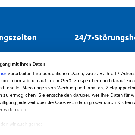
ngszeiten
24/7-Störungsh
 Do:
08:00-17:00 Uhr
Bei Störungen sind wir 
die Uhr für Sie erreichbar
gang mit Ihren Daten
08:00-14:00 Uhr
ner
verarbeiten Ihre persönlichen Daten, wie z. B. Ihre IP-Adress
Tel.
07142 7887 111
 um Informationen auf Ihrem Gerät zu speichern und darauf zuz
nd Inhalte, Messungen von Werbung und Inhalten, Zielgruppenf
 zu ermöglichen. Sie entscheiden darüber, wer Ihre Daten für 
willigung jederzeit über die Cookie-Erklärung oder durch Klicken
r widerrufen
den wir auch gerne:
re geografische Lage erfassen, welche bis auf einige Meter gena