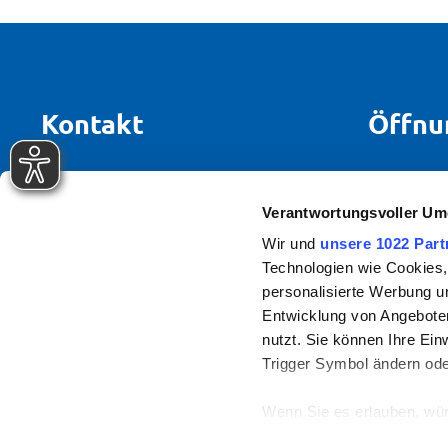
Kontakt
Öffnu
Stadtwerke Bietigheim-Bissingen
Mo + Di +
Rötestraße 8
Verantwortungsvoller Um
Mi + Fr:
74321 Bietigheim-Bissingen
Wir und
unsere 1022 Part
Technologien wie Cookies,
Tel.
07142 7887 0
personalisierte Werbung u
info(at)sw-bb.de
Entwicklung von Angeboten
nutzt. Sie können Ihre Ein
Trigger Symbol ändern ode
Wenn Sie es erlauben, wür
Informationen über Ih