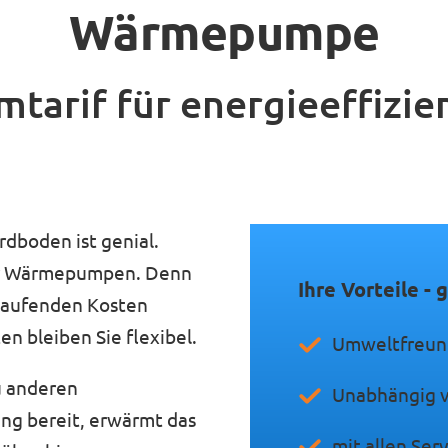
Wärmepumpe
mtarif für energieeffizie
dboden ist genial.
für Wärmepumpen. Denn
Ihre Vorteile - 
 laufenden Kosten
n bleiben Sie flexibel.
Umweltfreund
u anderen
Unabhängig v
ng bereit, erwärmt das
mit allen Ser