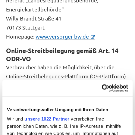
Referat „Landesregulierungsbehörde,
Energiekartellbehörde“
Willy-Brandt-Straße 41
70173 Stuttgart
Homepage:
www.versorger-bw.de
Online-Streitbeilegung gemäß Art. 14
ODR-VO
Verbraucher haben die Möglichkeit, über die
Online-Streitbelegungs-Plattform (OS-Plattform)
der europäischen Union kostenlose Hilfestellung
für die Einreichung einer Verbraucherbeschwerde
zu einem Online-Kaufvertrag oder Online-
Verantwortungsvoller Umgang mit Ihren Daten
Dienstleistungsvertrag sowie Informationen über
Wir und
unsere 1022 Partner
verarbeiten Ihre
die Verfahren an den
persönlichen Daten, wie z. B. Ihre IP-Adresse, mithilfe
Verbraucherschlichtungsstellen in der
von Technologien wie Cookies, um Informationen auf