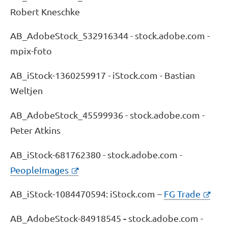
Wir verwenden Cookies, um Inhalte und Anzeigen zu
Robert Kneschke
personalisieren, Funktionen für soziale Medien anbieten
zu können und die Zugriffe auf unsere Website zu
AB_AdobeStock_532916344 - stock.adobe.com -
analysieren. Außerdem geben wir Informationen zu Ihrer
mpix-foto
Verwendung unserer Website an unsere Partner für
soziale Medien, Werbung und Analysen weiter. Unsere
AB_iStock-1360259917 - iStock.com - Bastian
Partner führen diese Informationen möglicherweise mit
Weltjen
weiteren Daten zusammen, die Sie ihnen bereitgestellt
haben oder die sie im Rahmen Ihrer Nutzung der Dienste
AB_AdobeStock_45599936 - stock.adobe.com -
gesammelt haben. Sie geben Einwilligung zu unseren
Cookies, wenn Sie unsere Webseite weiterhin nutzen.
Peter Atkins
AB_iStock-681762380 - stock.adobe.com -
PeopleImages
AB_iStock-1084470594: iStock.com –
FG Trade
-
AB_AdobeStock-84918545
stock.adobe.com -