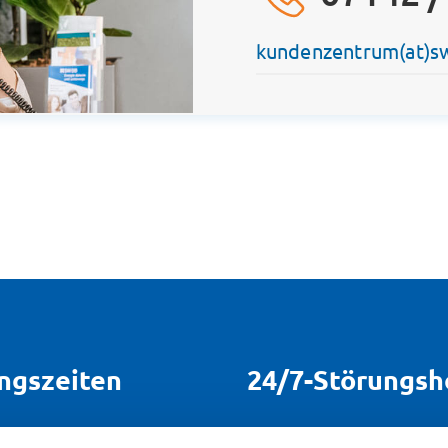
kundenzentrum(at)s
ngszeiten
24/7-Störungsh
 Do:
08:00-17:00 Uhr
Bei Störungen sind wir 