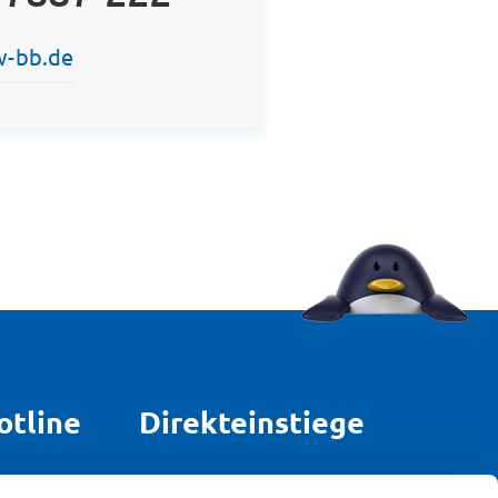
w-bb.de
otline
Direkteinstiege
rund um
Strom für Zuhause