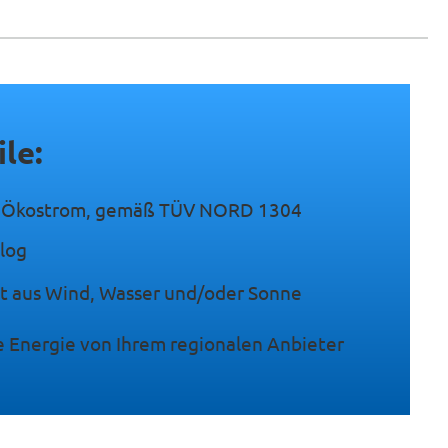
ile:
r Ökostrom, gemäß TÜV NORD 1304
alog
it aus Wind, Wasser und/oder Sonne
e Energie von Ihrem regionalen Anbieter