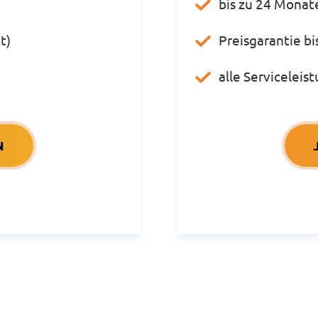
bis zu 24 Monat
t)
Preisgarantie b
alle Servicelei
N