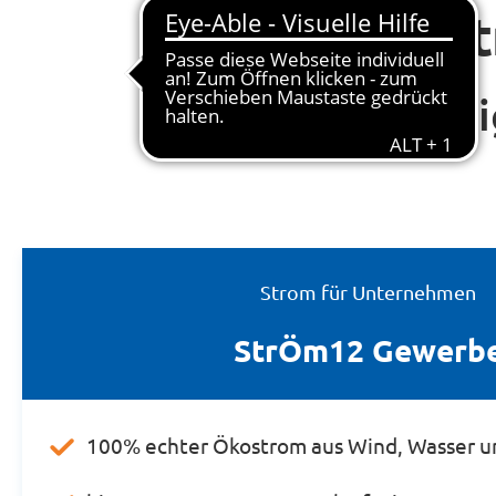
S
Zuverlässi
Strom für Unternehmen
StrÖm12 Gewerb
100% echter Ökostrom aus Wind, Wasser u