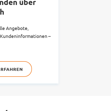
nden über
h
lle Angebote,
 Kundeninformationen –
.
ERFAHREN