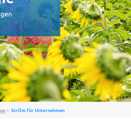
ngen
Gas
StrÖm für Unternehmen