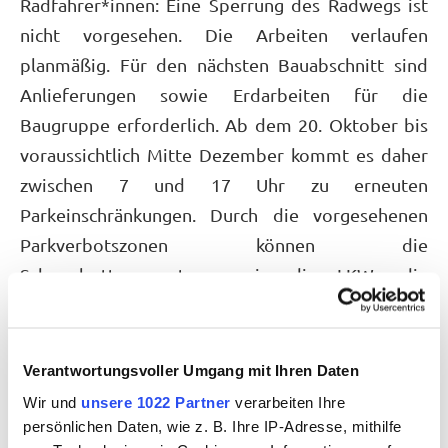
Radfahrer*innen: Eine Sperrung des Radwegs ist
nicht vorgesehen. Die Arbeiten verlaufen
planmäßig. Für den nächsten Bauabschnitt sind
Anlieferungen sowie Erdarbeiten für die
Baugruppe erforderlich. Ab dem 20. Oktober bis
voraussichtlich Mitte Dezember kommt es daher
zwischen 7 und 17 Uhr zu erneuten
Parkeinschränkungen. Durch die vorgesehenen
Parkverbotszonen können die
Schwerlasttransporter sowie die LKWs die
Grünwiesenstraße ungehindert passieren.
Die Stadtwerke bitten um Verständnis für die
Verantwortungsvoller Umgang mit Ihren Daten
notwendigen Einschränkungen.
Wir und
unsere 1022 Partner
verarbeiten Ihre
persönlichen Daten, wie z. B. Ihre IP-Adresse, mithilfe
Stadtwerke Bietigheim-Bissingen GmbH