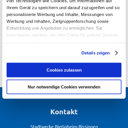
von Technologien wie Cookies, um Informationen auf
Ihrem Gerät zu speichern und darauf zuzugreifen und so
personalisierte Werbung und Inhalte, Messungen von
Dateien zum Download
Werbung und Inhalten, Zielgruppenforschung sowie
Entwicklung von Angeboten zu ermöglichen. Sie
Pressemitteilung Stadtwerke
entscheiden darüber, wer Ihre Daten für welche Zwecke
Bietigheim-Bissingen Grünwiesenstraße
nutzt. Sie können Ihre Einwilligung jederzeit über die
Parkverbot
Cookie-Erklärung oder durch Klicken auf das Privacy
Details zeigen
Trigger Symbol ändern oder widerrufen
Wenn Sie es erlauben, würden wir auch gerne:
Cookies zulassen
Informationen über Ihre geografische Lage erfassen,
welche bis auf einige Meter genau sein können
Nur notwendige Cookies verwenden
Ihr Gerät durch aktives Scannen nach bestimmten
Merkmalen (Fingerprinting) identifizieren
Erfahren Sie mehr darüber, wie Ihre persönlichen Daten
Kontakt
verarbeitet werden, und legen Sie Ihre Präferenzen im
Abschnitt Einzelheiten
fest.
Stadtwerke Bietigheim-Bissingen