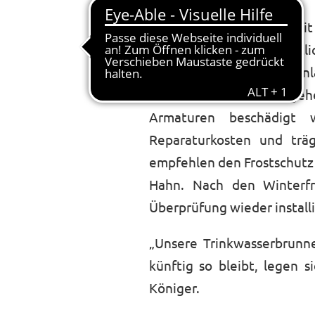
Bietigheim-Bissingen – Mit
Oktober 2025 die öffentli
dient dem Schutz der Anl
zuverlässig in Betrieb g
Armaturen beschädigt 
Reparaturkosten und träg
empfehlen den Frostschutz 
Hahn. Nach den Winterfr
Überprüfung wieder installi
„Unsere Trinkwasserbrunne
künftig so bleibt, legen 
Königer.