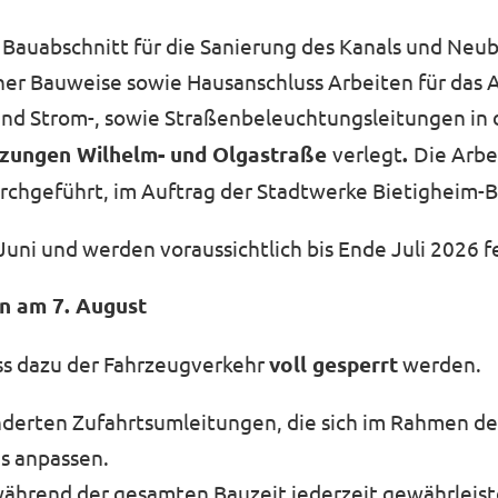
e Bauabschnitt für die Sanierung des Kanals und Neu
er Bauweise sowie Hausanschluss Arbeiten für das Au
d Strom-, sowie Straßenbeleuchtungsleitungen in 
uzungen Wilhelm- und Olgastraße
verlegt
.
Die Arbe
chgeführt, im Auftrag der Stadtwerke Bietigheim-B
Juni und werden voraussichtlich bis Ende Juli 2026 fe
n am 7. August
ss dazu der Fahrzeugverkehr
voll gesperrt
werden.
nderten Zufahrtsumleitungen, die sich im Rahmen d
es anpassen.
ährend der gesamten Bauzeit jederzeit gewährleistet