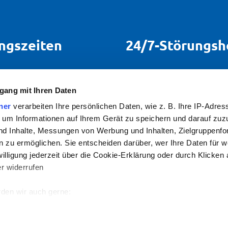
ngszeiten
24/7-Störungsh
 Do:
08:00-17:00 Uhr
Bei Störungen sind wir 
die Uhr für Sie erreichbar
gang mit Ihren Daten
08:00-14:00 Uhr
ner
verarbeiten Ihre persönlichen Daten, wie z. B. Ihre IP-Adress
Tel.
07142 7887 111
 um Informationen auf Ihrem Gerät zu speichern und darauf zuz
nd Inhalte, Messungen von Werbung und Inhalten, Zielgruppenf
 zu ermöglichen. Sie entscheiden darüber, wer Ihre Daten für 
willigung jederzeit über die Cookie-Erklärung oder durch Klicken
r widerrufen
den wir auch gerne:
re geografische Lage erfassen, welche bis auf einige Meter gena
nschutz
Sitemap
es Scannen nach bestimmten Merkmalen (Fingerprinting) identifiz