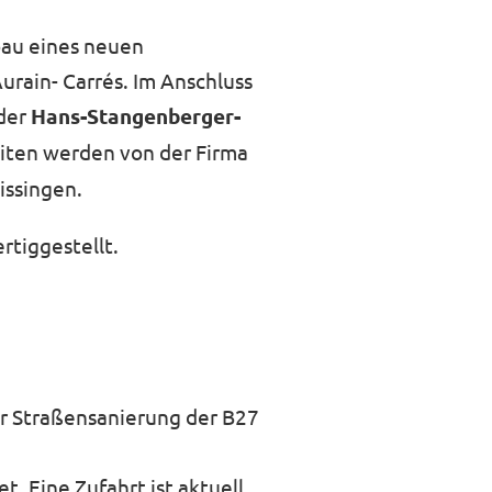
bau eines neuen
rain- Carrés. Im Anschluss
der
Hans-Stangenberger-
iten werden von der Firma
issingen.
rtiggestellt.
er Straßensanierung der B27
. Eine Zufahrt ist aktuell