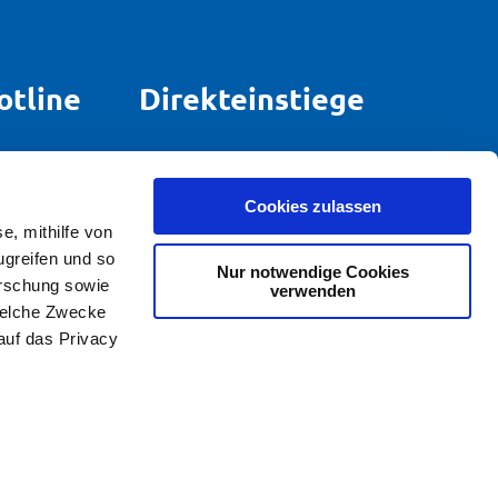
otline
Direkteinstiege
rund um
Strom für Zuhause
.
Gas für Zuhause
Cookies zulassen
E-Mobilität
e, mithilfe von
Zählerstand
ugreifen und so
Nur notwendige Cookies
orschung sowie
Netzportal
verwenden
welche Zwecke
Kündigung
 auf das Privacy
Widerruf
u sein können
ieren