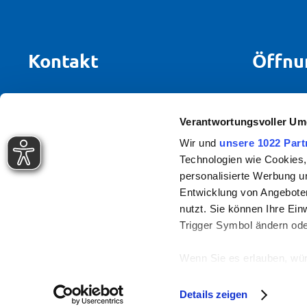
Kontakt
Öffnu
Stadtwerke Bietigheim-Bissingen
Mo + Di +
Rötestraße 8
Verantwortungsvoller Um
Mi + Fr:
74321 Bietigheim-Bissingen
Wir und
unsere 1022 Part
Technologien wie Cookies,
Tel.
07142 7887 0
personalisierte Werbung u
info(at)sw-bb.de
Entwicklung von Angeboten
nutzt. Sie können Ihre Ein
Trigger Symbol ändern ode
Wenn Sie es erlauben, wür
Informationen über Ih
Impressum
Date
© 2026 Stadtwerke Bietigheim-Bissingen
Ihr Gerät durch aktiv
Details zeigen